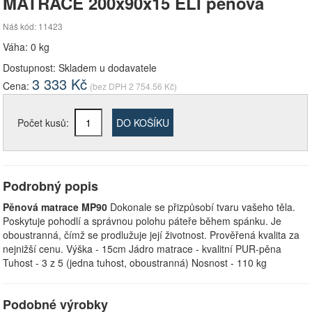
MATRACE 200x90x15 ELÍ pěnová
Náš kód: 11423
Váha: 0 kg
Dostupnost:
Skladem u dodavatele
3 333
Kč
Cena:
(bez DPH
2 754.56
Kč)
Počet kusů:
DO KOŠÍKU
Podrobný popis
Pěnová matrace MP90
Dokonale se přizpůsobí tvaru vašeho těla.
Poskytuje pohodlí a správnou polohu páteře během spánku. Je
oboustranná, čímž se prodlužuje její životnost. Prověřená kvalita za
nejnižší cenu. Výška - 15cm Jádro matrace - kvalitní PUR-pěna
Tuhost - 3 z 5 (jedna tuhost, oboustranná) Nosnost - 110 kg
Podobné výrobky