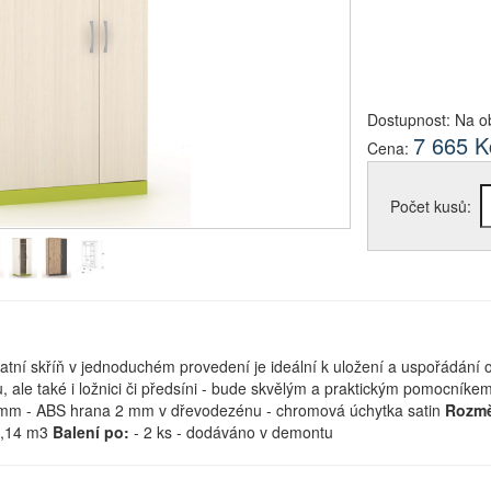
Dostupnost:
Na o
7 665
K
Cena:
Počet kusů:
šatní skříň v jednoduchém provedení je ideální k uložení a uspořádání o
ku, ale také i ložnici či předsíni - bude skvělým a praktickým pomocní
 mm - ABS hrana 2 mm v dřevodezénu - chromová úchytka satin
Rozmě
0,14 m3
Balení po:
- 2 ks - dodáváno v demontu