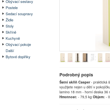
Obývací sestavy
Postele
Sedací soupravy
Židle
Stoly
Skříně
Kuchyně
Obývací pokoje
Další
Bytové doplňky
Podrobný popis
Šatní skříň Casper
- praktická 
využijete nejen u dětí v pokojíč
lamino 18 mm - horní deska 36
Hmotnost:
- 79,5 kg
Objem:
- 