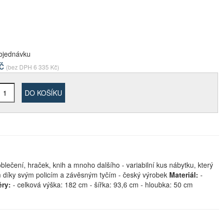
bjednávku
č
(bez DPH
6 335
Kč)
DO KOŠÍKU
blečení, hraček, knih a mnoho dalšího - variabilní kus nábytku, který
kem díky svým policím a závěsným tyčím - český výrobek
Materiál:
-
ry:
- celková výška: 182 cm - šířka: 93,6 cm - hloubka: 50 cm