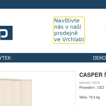
YTEK
DEKO
CASPER Š
Náš kód: 15078
Provedení :
CEZ 
Váha: 79.5 kg