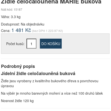
Židle celočalouněná MARIE buková
Náš kód: 15187
Váha: 3.3 kg
Dostupnost:
Na objednávku
1 481
Kč
Cena:
(bez DPH
1 223.97
Kč)
Počet kusů:
DO KOŠÍKU
Podrobný popis
Jídelní židle celočalouněná buková
Židle jsou vyrobeny z kvalitního bukového dřeva s povrchovou
úpravou
Na výběr je mnoho barevných moření a více než 100 druhů látek
Nosnost židle 120 kg