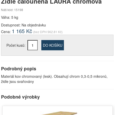
Židle čalouněná LAURA chromová
Náš kód: 15198
Váha: 5 kg
Dostupnost:
Na objednávku
1 165
Kč
Cena:
(bez DPH
962.81
Kč)
Počet kusů:
DO KOŠÍKU
Podrobný popis
Materiál kov chromovaný (lesk). Obsahují chrom 0,3-0,5 mikronů,
židle jsou svařovány
Podobné výrobky