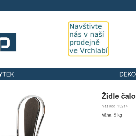
YTEK
DEKO
Židle ča
Náš kód: 15214
Váha: 5 kg