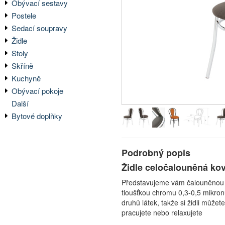
Obývací sestavy
Postele
Sedací soupravy
Židle
Stoly
Skříně
Kuchyně
Obývací pokoje
Další
Bytové doplňky
Podrobný popis
Židle celočalouněná k
Představujeme vám čalouněnou ži
tloušťkou chromu 0,3-0,5 mikronů
druhů látek, takže si židli může
pracujete nebo relaxujete