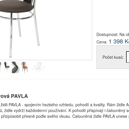
Dostupnost:
Na o
1 398
K
Cena:
Počet kusů:
ovová PAVLA
dli PAVLA - spojením hezkého vzhledu, pohodlí a kvality. Rám židle A
, židle vydrží každodenní používání. K pohodlí přispívají i čalouněný
te přizpůsobit přesně podle svého vkusu. Čalouněná židle PAVLA unese a