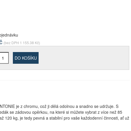
bjednávku
č
(bez DPH
1 155.38
Kč)
DO KOŠÍKU
NTONIE je z chromu, což ji dělá odolnou a snadno se udržuje. S
 sedák se zádovou opěrkou, na které si můžete vybrat z více než 85
ž 120 kg, je tedy pevná a stabilní pro vaše každodenní činnosti, ať už