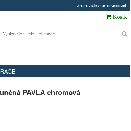
VÍTEJTE V NÁBYTKU ITC VRCHLABÍ
Košík
RACE
louněná PAVLA chromová