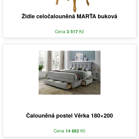
Židle celočalouněná MARŤA buková
Cena
3 517
Kč
Čalouněná postel Věrka 180×200
Cena
14 882
Kč