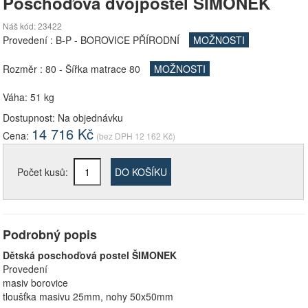
Poschoďová dvojpostel ŠIMONEK
Náš kód: 23422
Provedení :
B-P - BOROVICE PŘÍRODNÍ
MOŽNOSTI
Rozměr :
80 - Šířka matrace 80
MOŽNOSTI
Váha: 51 kg
Dostupnost:
Na objednávku
14 716
Kč
Cena:
(bez DPH
12 162
Kč)
Počet kusů:
DO KOŠÍKU
Podrobný popis
Dětská poschoďová postel ŠIMONEK
Provedení
masiv borovice
tloušťka masivu 25mm, nohy 50x50mm