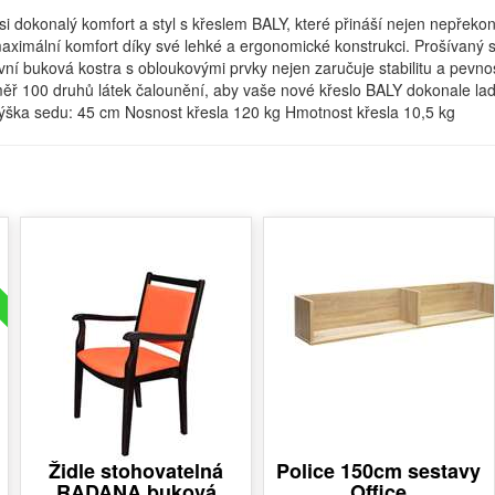
 si dokonalý komfort a styl s křeslem BALY, které přináší nejen nepřeko
aximální komfort díky své lehké a ergonomické konstrukci. Prošívaný 
í buková kostra s obloukovými prvky nejen zaručuje stabilitu a pevnost
éměř 100 druhů látek čalounění, aby vaše nové křeslo BALY dokonale l
ška sedu: 45 cm Nosnost křesla 120 kg Hmotnost křesla 10,5 kg
Židle stohovatelná
Police 150cm sestavy
RADANA buková
Office