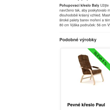
Pohupovací křeslo Baly
Užijte
navrženo tak, aby poskytovalo m
dlouhodobě krásný vzhled. Masivn
široké palety barev moření a t
80 cm Výška područek: 56 cm Vý
Podobné výrobky
SLEVA 5 %
Pevné křeslo Paul