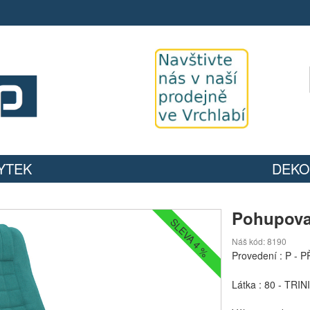
YTEK
DEKO
Pohupova
SLEVA 4 %
Náš kód: 8190
Provedení :
P - 
Látka :
80 - TRIN