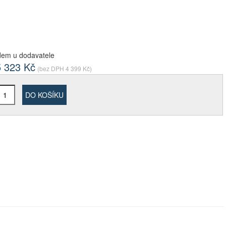
dem u dodavatele
5 323
Kč
(bez DPH
4 399
Kč)
DO KOŠÍKU