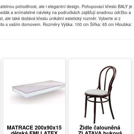
natelnou pohodlnost, ale i elegantní design. Pohupovací křeslo BALY je
sedák a snímatelné návleky na područkách zajišťují snadnou údržbu a
, ale také dodává křeslu unikátní estetický rozměr. Vyberte si z
adilo s vaším domovem. Rozměry Výška: 100 cm Šířka: 65 cm Hloubka:
MATRACE 200x90x15
Židle čalouněná
dětská EMI LATEX
ZLATAVA buková