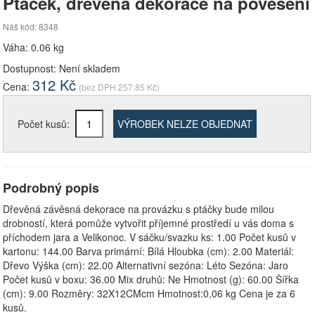
Ptáček, dřevěná dekorace na pověšení
Náš kód: 8348
Váha: 0.06 kg
Dostupnost:
Není skladem
312
Kč
Cena:
(bez DPH
257.85
Kč)
Počet kusů:
VÝROBEK NELZE OBJEDNAT
Podrobný popis
Dřevěná závěsná dekorace na provázku s ptáčky bude milou
drobností, která pomůže vytvořit příjemné prostředí u vás doma s
příchodem jara a Velikonoc. V sáčku/svazku ks: 1.00 Počet kusů v
kartonu: 144.00 Barva primární: Bílá Hloubka (cm): 2.00 Materiál:
Dřevo Výška (cm): 22.00 Alternativní sezóna: Léto Sezóna: Jaro
Počet kusů v boxu: 36.00 Mix druhů: Ne Hmotnost (g): 60.00 Šířka
(cm): 9.00 Rozměry: 32X12CMcm Hmotnost:0,06 kg Cena je za 6
kusů.