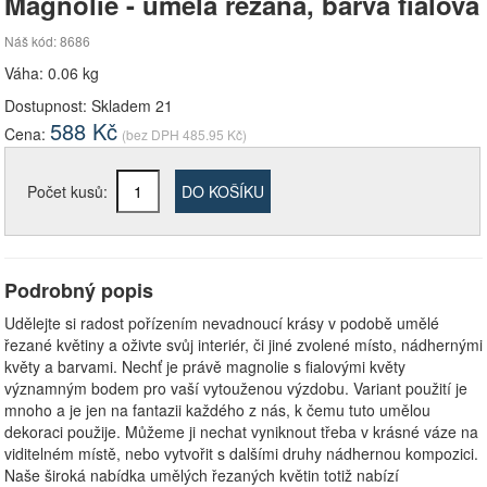
Magnolie - umělá řezaná, barva fialová
Náš kód: 8686
Váha: 0.06 kg
Dostupnost:
Skladem 21
588
Kč
Cena:
(bez DPH
485.95
Kč)
Počet kusů:
DO KOŠÍKU
Podrobný popis
Udělejte si radost pořízením nevadnoucí krásy v podobě umělé
řezané květiny a oživte svůj interiér, či jiné zvolené místo, nádhernými
květy a barvami. Nechť je právě magnolie s fialovými květy
významným bodem pro vaší vytouženou výzdobu. Variant použití je
mnoho a je jen na fantazii každého z nás, k čemu tuto umělou
dekoraci použije. Můžeme ji nechat vyniknout třeba v krásné váze na
viditelném místě, nebo vytvořit s dalšími druhy nádhernou kompozici.
Naše široká nabídka umělých řezaných květin totiž nabízí