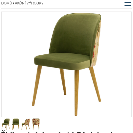
☰
DOMŮ
/
AKČNÍ VÝROBKY