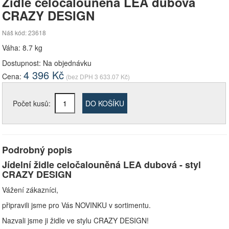
Židle celočalouněná LEA dubová
CRAZY DESIGN
Náš kód: 23618
Váha: 8.7 kg
Dostupnost:
Na objednávku
4 396
Kč
Cena:
(bez DPH
3 633.07
Kč)
Počet kusů:
DO KOŠÍKU
Podrobný popis
Jídelní židle celočalouněná LEA dubová - styl
CRAZY DESIGN
Vážení zákazníci,
připravili jsme pro Vás NOVINKU v sortimentu.
Nazvali jsme ji židle ve stylu CRAZY DESIGN!