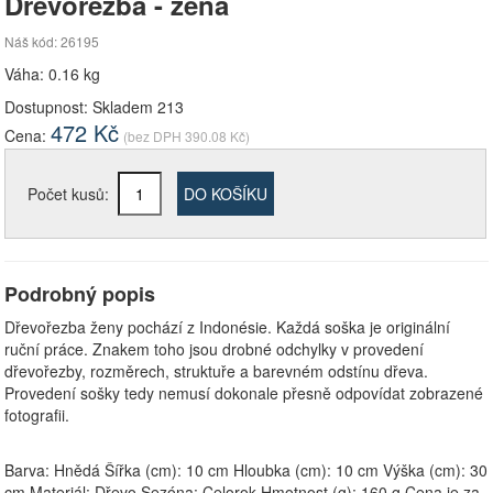
Dřevořezba - žena
Náš kód: 26195
Váha: 0.16 kg
Dostupnost:
Skladem 213
472
Kč
Cena:
(bez DPH
390.08
Kč)
Počet kusů:
DO KOŠÍKU
Podrobný popis
Dřevořezba ženy pochází z Indonésie. Každá soška je originální
ruční práce. Znakem toho jsou drobné odchylky v provedení
dřevořezby, rozměrech, struktuře a barevném odstínu dřeva.
Provedení sošky tedy nemusí dokonale přesně odpovídat zobrazené
fotografii.
Barva: Hnědá Šířka (cm): 10 cm Hloubka (cm): 10 cm Výška (cm): 30
cm Materiál: Dřevo Sezóna: Celorok Hmotnost (g): 160 g Cena je za