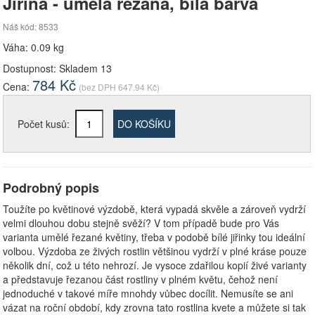
Jiřina - umělá řezaná, bílá barva
Náš kód: 8533
Váha: 0.09 kg
Dostupnost:
Skladem 13
784
Kč
Cena:
(bez DPH
647.94
Kč)
Počet kusů:
DO KOŠÍKU
Podrobný popis
Toužíte po květinové výzdobě, která vypadá skvěle a zároveň vydrží
velmi dlouhou dobu stejně svěží? V tom případě bude pro Vás
varianta umělé řezané květiny, třeba v podobě bílé jiřinky tou ideální
volbou. Výzdoba ze živých rostlin většinou vydrží v plné kráse pouze
několik dní, což u této nehrozí. Je vysoce zdařilou kopií živé varianty
a představuje řezanou část rostliny v plném květu, čehož není
jednoduché v takové míře mnohdy vůbec docílit. Nemusíte se ani
vázat na roční období, kdy zrovna tato rostlina kvete a můžete si tak