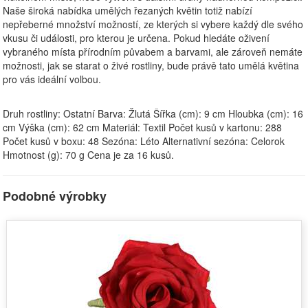
Naše široká nabídka umělých řezaných květin totiž nabízí
nepřeberné množství možností, ze kterých si vybere každý dle svého
vkusu či události, pro kterou je určena. Pokud hledáte oživení
vybraného místa přírodním půvabem a barvami, ale zároveň nemáte
možnosti, jak se starat o živé rostliny, bude právě tato umělá květina
pro vás ideální volbou.
Druh rostliny: Ostatní Barva: Žlutá Šířka (cm): 9 cm Hloubka (cm): 16
cm Výška (cm): 62 cm Materiál: Textil Počet kusů v kartonu: 288
Počet kusů v boxu: 48 Sezóna: Léto Alternativní sezóna: Celorok
Hmotnost (g): 70 g Cena je za 16 kusů.
Podobné výrobky