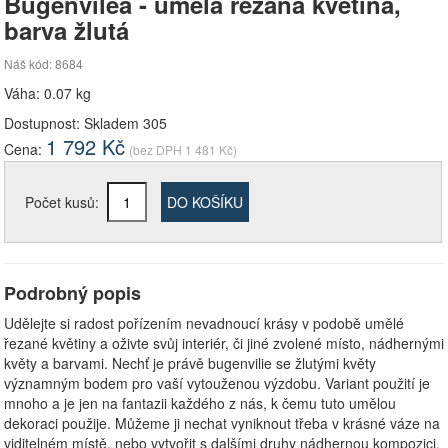
Bugenvilea - umělá řezaná květina,
barva žlutá
Náš kód: 8684
Váha: 0.07 kg
Dostupnost:
Skladem 305
1 792
Kč
Cena:
(bez DPH
1 481
Kč)
Počet kusů:
DO KOŠÍKU
Podrobný popis
Udělejte si radost pořízením nevadnoucí krásy v podobě umělé
řezané květiny a oživte svůj interiér, či jiné zvolené místo, nádhernými
květy a barvami. Nechť je právě bugenvilie se žlutými květy
významným bodem pro vaší vytouženou výzdobu. Variant použití je
mnoho a je jen na fantazii každého z nás, k čemu tuto umělou
dekoraci použije. Můžeme ji nechat vyniknout třeba v krásné váze na
viditelném místě, nebo vytvořit s dalšími druhy nádhernou kompozici.