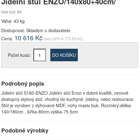
Jídelní stůl ENZO/140x80+40cm/
Náš kód: 89
Váha: 43 kg
Dostupnost:
Skladem u dodavatele
10 616
Kč
Cena:
(bez DPH
8 773.59
Kč)
Počet kusů:
DO KOŠÍKU
Podrobný popis
Jídelní stůl S180-ENZO Jídelní stůl Enzo v dobré kvalitě, cenově
dostupný stylový stůl, vhodný do kuchyně, jídelny, nebo restourace.
Stůl je vyroben z dýhované MDF, nohy masiv buk. Rozměry:délka-
140/180cm , šířka-80cm,výška-75.5cm
Podobné výrobky