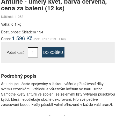
Anturie - umělý květ, barva červená,
cena za balení (12 ks)
Náš kód: 11052
Váha: 0.1 kg
Dostupnost:
Skladem 154
1 596
Kč
Cena:
(bez DPH
1 319.01
Kč)
Počet kusů:
DO KOŠÍKU
Podrobný popis
Anturie jsou často spojovány s láskou, vášní a přitažlivostí díky
svému exotickému vzhledu a výrazným květům ve tvaru srdce.
Samotné květy anturií ve spojení se zelenými listy vytvářejí působivou
kytici, která nepotřebuje složité dekorování. Pro své pečlivé
zpracování budou květy působit velmi přirozeně v každé vaší aranži.